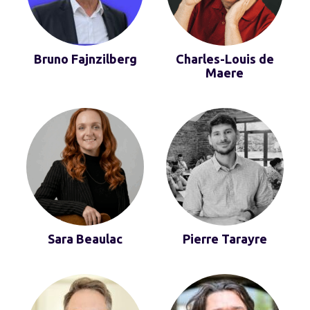
Bruno Fajnzilberg
Charles-Louis de
Maere
Sara Beaulac
Pierre Tarayre