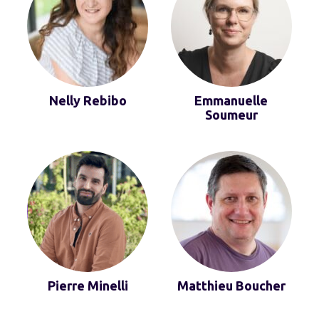
Nelly Rebibo
Emmanuelle
Soumeur
Pierre Minelli
Matthieu Boucher