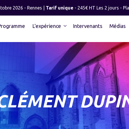
ctobre 2026 - Rennes |
Tarif unique
- 245€ HT Les 2 jours - Pla
Programme
L'expérience
Intervenants
Médias
CLÉMENT DUPI