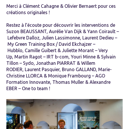
Merci à
Clément Cahagne
&
Olivier Bernaert
pour ces
créations originales !
Restez à l’écoute pour découvrir les interventions de
Suzon BEAUSSANT
,
Aurélie Van Dijk
&
Yann Coirault
–
Lefebvre Dalloz
,
Julien Lassimonne
,
Laurent Dedieu
–
My Green Training Box
/
David Ekchajzer
–
Hubblo
,
Camille Guibert
&
Juliette Morant
–
Very
Up
,
Martin Ragot
–
IRT b-com
,
Youri Minne
&
Sylvain
Tillon
–
Sydo
,
Jonathan PIARRAT
&
Willem
RODIER
,
Laurent Pasquier
,
Bruno GALLAND
,
Marie-
Christine LLORCA
&
Monique Frambourg
–
AGO
Formation Innovante
, Thomas Muller &
Alexandre
EBER
– One to team !