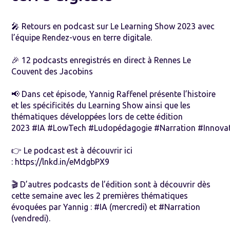
🎤 Retours en podcast sur
Le Learning Show
2023 avec
l’équipe
Rendez-vous en terre digitale
.
🎉 12 podcasts enregistrés en direct à Rennes
Le
Couvent des Jacobins
📢 Dans cet épisode,
Yannig Raffenel
présente l’histoire
et les spécificités du Learning Show ainsi que les
thématiques développées lors de cette édition
2023
#IA
#LowTech
#Ludopédagogie
#Narration
#Innova
👉 Le podcast est à découvrir ici
:
https://lnkd.in/eMdgbPX9
🎬 D’autres podcasts de l’édition sont à découvrir dès
cette semaine avec les 2 premières thématiques
évoquées par Yannig :
#IA
(mercredi) et
#Narration
(vendredi).