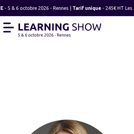
TE
- 5 & 6 octobre 2026 - Rennes |
Tarif unique
- 245€ HT Les 2
AGNIESZKA PIETRUSZKA